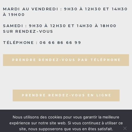
MARDI AU VENDREDI : 9H30 À 12H30 ET 14H30
À 19H00
SAMEDI : 9H30 À 12H30 ET 14H30 À 18H00
SUR RENDEZ-VOUS
TÉLÉPHONE : 06 66 86 66 99
PRENDRE RENDEZ-VOUS PAR TÉLÉPHONE
PRENDRE RENDEZ-VOUS EN LIGNE
Nous utilisons des cookies pour vous garantir la meilleure
expérience sur notre site web. Si vous continuez à utiliser ce
© 2023 Beauty Shop Bio. tous droits réservés. | Réalisation
site, nous supposerons que vous en êtes satisfait.
Nouveausoft.com
|
Mentions légales
|
Politique de