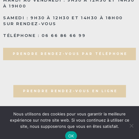
À 19H00
SAMEDI : 9H30 À 12H30 ET 14H30 À 18H00
SUR RENDEZ-VOUS
TÉLÉPHONE : 06 66 86 66 99
PRENDRE RENDEZ-VOUS PAR TÉLÉPHONE
PRENDRE RENDEZ-VOUS EN LIGNE
Nous utilisons des cookies pour vous garantir la meilleure
expérience sur notre site web. Si vous continuez à utiliser ce
© 2023 Beauty Shop Bio. tous droits réservés. | Réalisation
site, nous supposerons que vous en êtes satisfait.
Nouveausoft.com
|
Mentions légales
|
Politique de
confidentialité
OK