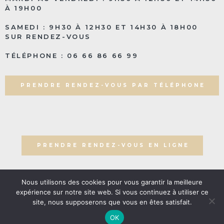
À 19H00
SAMEDI : 9H30 À 12H30 ET 14H30 À 18H00
SUR RENDEZ-VOUS
TÉLÉPHONE : 06 66 86 66 99
PRENDRE RENDEZ-VOUS PAR TÉLÉPHONE
PRENDRE RENDEZ-VOUS EN LIGNE
Nous utilisons des cookies pour vous garantir la meilleure
expérience sur notre site web. Si vous continuez à utiliser ce
© 2023 Beauty Shop Bio. tous droits réservés. | Réalisation
site, nous supposerons que vous en êtes satisfait.
Nouveausoft.com
|
Mentions légales
|
Politique de
confidentialité
OK