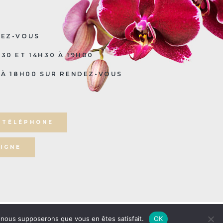
DEZ-VOUS
H30 ET 14H30 À 19H00
0 À 18H00 SUR RENDEZ-VOUS
 TÉLÉPHONE
IGNE
es
|
Politique de confidentialité
e, nous supposerons que vous en êtes satisfait.
OK